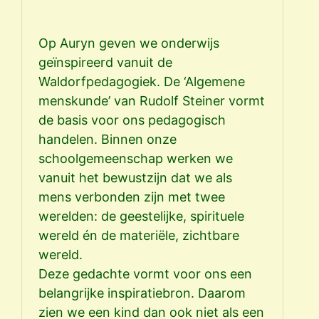
de
oud
ee
Op Auryn geven we onderwijs
ver
geïnspireerd vanuit de
Wel
Waldorfpedagogiek. De ‘Algemene
wan
menskunde’ van Rudolf Steiner vormt
ord
de basis voor ons pedagogisch
ach
handelen. Binnen onze
ove
schoolgemeenschap werken we
waa
vanuit het bewustzijn dat we als
and
mens verbonden zijn met twee
De 
werelden: de geestelijke, spirituele
lee
wereld én de materiële, zichtbare
vo
wereld.
ond
Deze gedachte vormt voor ons een
belangrijke inspiratiebron. Daarom
zien we een kind dan ook niet als een