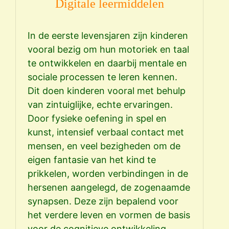
Digitale leermiddelen
In de eerste levensjaren zijn kinderen
vooral bezig om hun motoriek en taal
De 
te ontwikkelen en daarbij mentale en
lee
sociale processen te leren kennen.
Maa
Dit doen kinderen vooral met behulp
jaa
van zintuiglijke, echte ervaringen.
bo
Door fysieke oefening in spel en
En 
kunst, intensief verbaal contact met
lee
mensen, en veel bezigheden om de
lee
eigen fantasie van het kind te
Vro
prikkelen, worden verbindingen in de
waa
hersenen aangelegd, de zogenaamde
– v
synapsen. Deze zijn bepalend voor
bet
het verdere leven en vormen de basis
kij
voor de cognitieve ontwikkeling.
kin