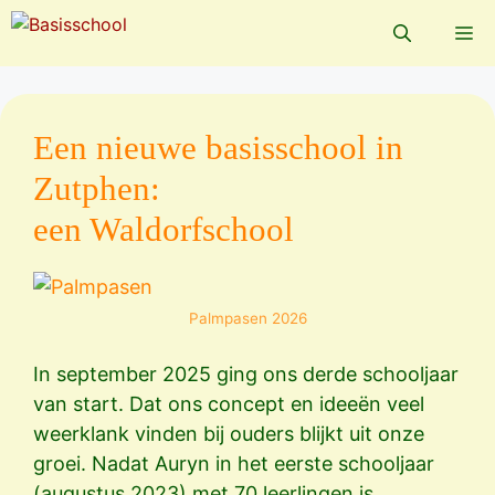
Ga
Me
naar
de
inhoud
Een nieuwe basisschool in
Zutphen:
een Waldorfschool
Palmpasen 2026
In september 2025 ging ons derde schooljaar
van start. Dat ons concept en ideeën veel
weerklank vinden bij ouders blijkt uit onze
groei. Nadat Auryn in het eerste schooljaar
(augustus 2023) met 70 leerlingen is