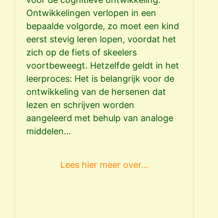
Ontwikkelingen verlopen in een
ont
bepaalde volgorde, zo moet een kind
ve
eerst stevig leren lopen, voordat het
ond
zich op de fiets of skeelers
lev
voortbeweegt. Hetzelfde geldt in het
ges
leerproces: Het is belangrijk voor de
het
ontwikkeling van de hersenen dat
Op
lezen en schrijven worden
‘we
aangeleerd met behulp van analoge
van
middelen…
Lees hier meer over…