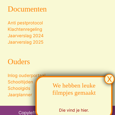
Documenten
Anti pestprotocol
Klachtenregeling
Jaarverslag 2024
Jaarverslag 2025
Ouders
Inlog ouderportaal
Schooltijden
We hebben leuke
Schoolgids
filmpjes gemaakt
Jaarplanner
Die vind je hier.
Copyleft © Vrije Leerkrachten College