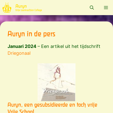
Ga
Me
naar
de
inhoud
Auryn in de pers
Januari 2024
– Een artikel uit het tijdschrift
Driegonaal
Auryn, een gesubsidieerde en toch vrije
Vrije School