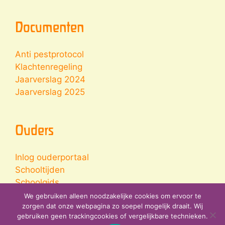
Documenten
Anti pestprotocol
Klachtenregeling
Jaarverslag 2024
Jaarverslag 2025
Ouders
Inlog ouderportaal
Schooltijden
Schoolgids
Jaarplanner
We gebruiken alleen noodzakelijke cookies om ervoor te
zorgen dat onze webpagina zo soepel mogelijk draait. Wij
gebruiken geen trackingcookies of vergelijkbare technieken.