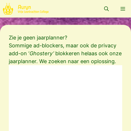
Ga
Me
naar
de
inhoud
Zie je geen jaarplanner?
Sommige ad-blockers, maar ook de privacy
add-on ‘
Ghostery’
blokkeren helaas ook onze
jaarplanner. We zoeken naar een oplossing.