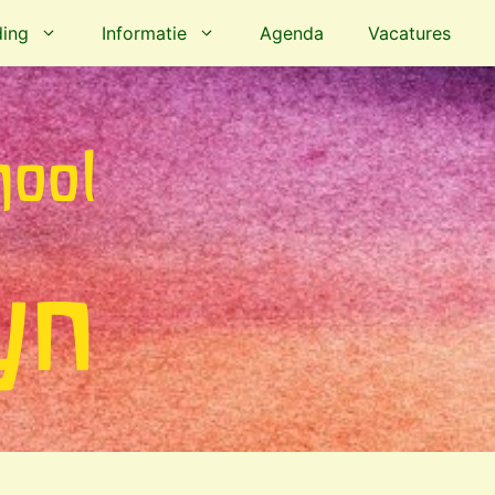
ing
Informatie
Agenda
Vacatures
hool
yn