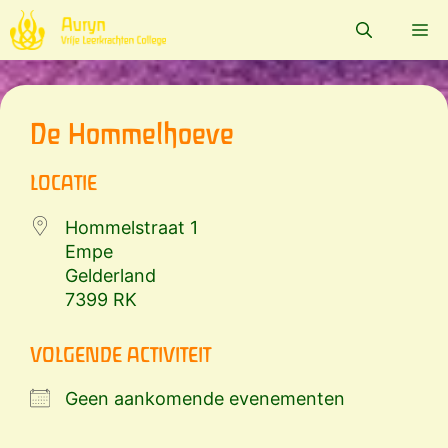
Ga
Me
naar
de
inhoud
De Hommelhoeve
LOCATIE
Hommelstraat 1
Empe
Gelderland
7399 RK
VOLGENDE ACTIVITEIT
Geen aankomende evenementen