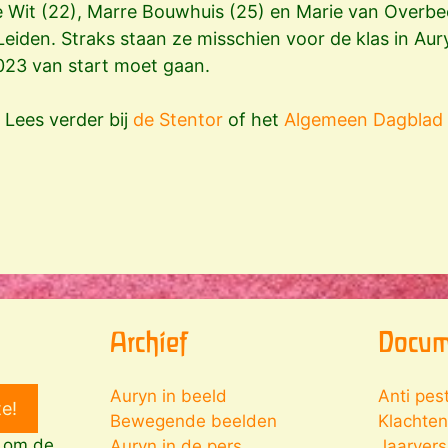
 Wit (22), Marre Bouwhuis (25) en Marie van Overbe
Leiden. Straks staan ze misschien voor de klas in Aury
2023 van start moet gaan.
Lees verder bij
de Stentor
of het
Algemeen Dagblad
Archief
Docum
Auryn in beeld
Anti pes
te!
Bewegende beelden
Klachten
x om de
Auryn in de pers
Jaarver