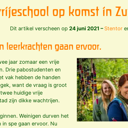
rijeschool op komst in Z
Dit artikel verscheen op
24 juni 2021 –
Stentor
e
n leerkrachten gaan ervoor.
ee jaar zomaar een vrije
ijn. Drie pabostudenten en
het vak hebben de handen
 gek, want de vraag is groot
twee huidige vrije
tad zijn dikke wachtrijen.
ginnen. Weinigen durven het
n in spe gaan ervoor. Nu