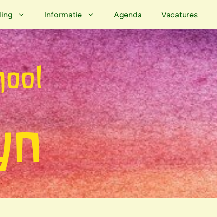
ing
Informatie
Agenda
Vacatures
hool
yn