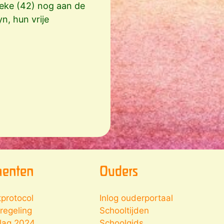
eke (42) nog aan de
n, hun vrije
enten
Ouders
tprotocol
Inlog ouderportaal
regeling
Schooltijden
slag 2024
Schoolgids