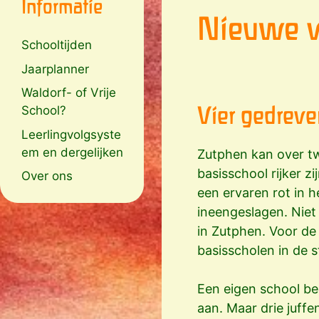
Informatie
Nieuwe v
Schooltijden
Jaarplanner
Waldorf- of Vrije
Vier gedreve
School?
Leerlingvolgsyste
em en dergelijken
Zutphen kan over tw
basisschool rijker z
Over ons
een ervaren rot in 
ineengeslagen. Niet
in Zutphen. Voor de 
basisscholen in de s
Een eigen school be
aan. Maar drie juffe