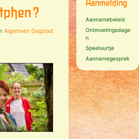
Aanmelding
utphen?
Aannamebeleid
Ontmoetingsdage
n
Algemeen Dagblad
n
Speeluurtje
Aannamegesprek