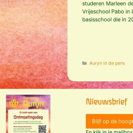
studeren Marleen de
Vrijeschool Pabo in 
basisschool die in 
Categorieën
Auryn in de pers
Nieuwsbrief
Blijf op de hoog
En kijk in je mailbo